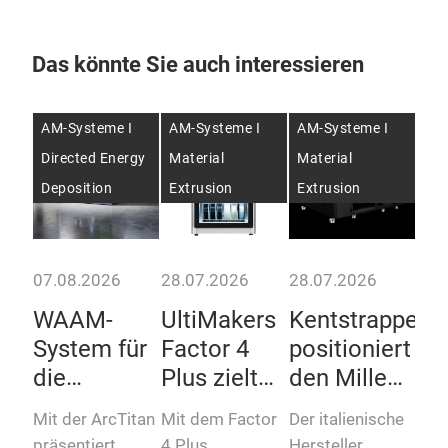
Das könnte Sie auch interessieren
AM-Systeme I
AM-Systeme I
AM-Systeme I
AM-
Directed Energy
Material
Material
Dir
Deposition
Extrusion
Extrusion
Dep
07.08.2026
28.07.2026
28.07.2026
27.
WAAM-
UltiMakers
Kentstrapper
DA
:
System für
Factor 4
positioniert
ste
ab
die
Plus zielt
den Mille
d
industrielle
auf
an der
sp
Mit der ArcTitan
Mit dem Factor
Der italienische
Der
Titan-
kontinuierliche
Spitze
Ar
präsentiert
4 Plus
Hersteller
Hers
ok a