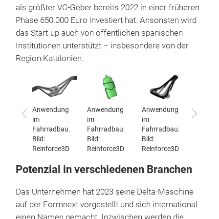
als größter VC-Geber bereits 2022 in einer früheren
Phase 650.000 Euro investiert hat. Ansonsten wird
das Start-up auch von öffentlichen spanischen
Institutionen unterstützt – insbesondere von der
Region Katalonien.
am von
Anwendung
Anwendung
Anwendung
CEO Bl
Zurück
Vor
rce3D.
im
im
im
Garro. B
Fahrradbau.
Fahrradbau.
Fahrradbau.
Reinfo
rce3D
Bild:
Bild:
Bild:
Reinforce3D
Reinforce3D
Reinforce3D
Potenzial in verschiedenen Branchen
Das Unternehmen hat 2023 seine Delta-Maschine
auf der Formnext vorgestellt und sich international
einen Namen gemacht. Inzwischen werden die