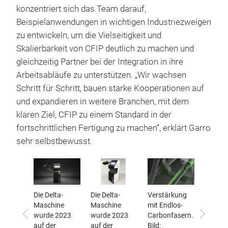
konzentriert sich das Team darauf,
Beispielanwendungen in wichtigen Industriezweigen
zu entwickeln, um die Vielseitigkeit und
Skalierbarkeit von CFIP deutlich zu machen und
gleichzeitig Partner bei der Integration in ihre
Arbeitsabläufe zu unterstützen. „Wir wachsen
Schritt für Schritt, bauen starke Kooperationen auf
und expandieren in weitere Branchen, mit dem
klaren Ziel, CFIP zu einem Standard in der
fortschrittlichen Fertigung zu machen“, erklärt Garro
sehr selbstbewusst.
design.
Die Delta-
Die Delta-
Verstärkung
Verstär
Maschine
Maschine
mit Endlos-
Bauteil.
Zurück
Vor
rce3D
wurde 2023
wurde 2023
Carbonfasern.
Reinfo
auf der
auf der
Bild: