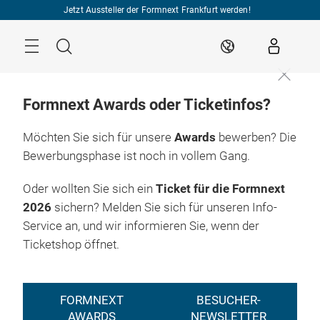
Überspringen
Jetzt Aussteller der Formnext Frankfurt werden!
Menü
Suche
DE
Formnext Awards oder Ticketinfos?
Möchten Sie sich für unsere
Awards
bewerben? Die
Bewerbungsphase ist noch in vollem Gang.
Oder wollten Sie sich ein
Ticket für die Formnext
2026
sichern? Melden Sie sich für unseren Info-
Service an, und wir informieren Sie, wenn der
Ticketshop öffnet.
FORMNEXT
BESUCHER-
AWARDS
NEWSLETTER