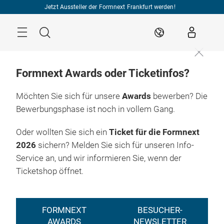
Überspringen
Jetzt Aussteller der Formnext Frankfurt werden!
Menü
Suche
DE
Formnext Awards oder Ticketinfos?
Möchten Sie sich für unsere
Awards
bewerben? Die
Bewerbungsphase ist noch in vollem Gang.
INDUSTRY EVENTS
Oder wollten Sie sich ein
Ticket für die Formnext
2026
sichern? Melden Sie sich für unseren Info-
Service an, und wir informieren Sie, wenn der
Ticketshop öffnet.
FORMNEXT
BESUCHER-
AWARDS
NEWSLETTER