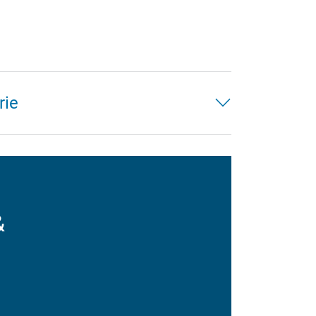
rie
&
.