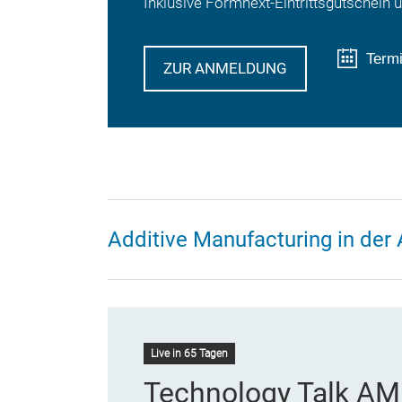
Inklusive Formnext-Eintrittsgutschein 
Term
ZUR ANMELDUNG
Additive Manufacturing in der 
Live in 65 Tagen
Technology Talk AM 