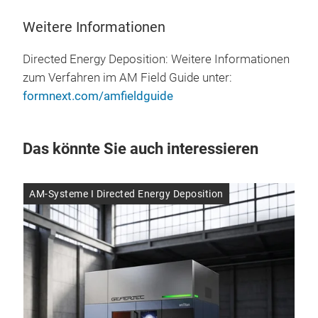
Weitere Informationen
Directed Energy Deposition: Weitere Informationen
zum Verfahren im AM Field Guide unter:
formnext.com/amfieldguide
Das könnte Sie auch interessieren
AM-Systeme I Directed Energy Deposition
AM-
28.
Ul
kon
mi
Mit 