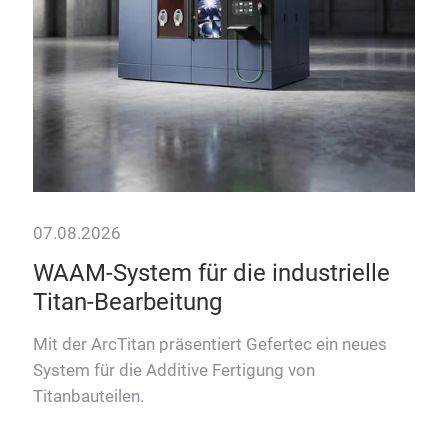
schn
kont
Ver
07.08.2026
WAAM-System für die industrielle
Titan-Bearbeitung
e
b’s
Mit der ArcTitan präsentiert Gefertec ein neues
r
System für die Additive Fertigung von
Titanbauteilen.