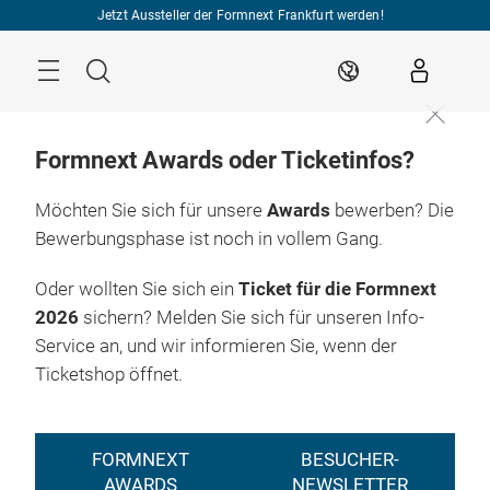
Überspringen
Jetzt Aussteller der Formnext Frankfurt werden!
Menü
Suche
DE
Formnext Awards oder Ticketinfos?
Möchten Sie sich für unsere
Awards
bewerben? Die
Bewerbungsphase ist noch in vollem Gang.
Oder wollten Sie sich ein
Ticket für die Formnext
2026
sichern? Melden Sie sich für unseren Info-
Service an, und wir informieren Sie, wenn der
Ticketshop öffnet.
FORMNEXT
BESUCHER-
AWARDS
NEWSLETTER