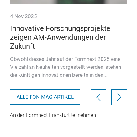
4 Nov 2025
23 
Innovative Forschungsprojekte
3D
zeigen AM-Anwendungen der
Te
Zukunft
 new
Shin
3D s
Obwohl dieses Jahr auf der Formnext 2025 eine
ket
prof
Vielzahl an Neuheiten vorgestellt werden, stehen
and 
die künftigen Innovationen bereits in den
Startlöchern. Einige d…
ALLE FON MAG ARTIKEL
An der Formnext Frankfurt teilnehmen