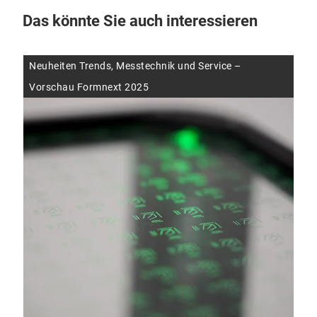
Das könnte Sie auch interessieren
Neuheiten Trends, Messtechnik und Service –
Qua
Vorschau Formnext 2025