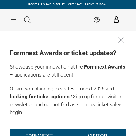
Skip
Become an exhibitor at Formnext Frankfurt now!
Menu
Search
EN
Formnext Awards or ticket updates?
Showcase your innovation at the
Formnext Awards
– applications are still open!
Or are you planning to visit Formnext 2026 and
looking for ticket options
? Sign up for our visitor
newsletter and get notified as soon as ticket sales
begin.