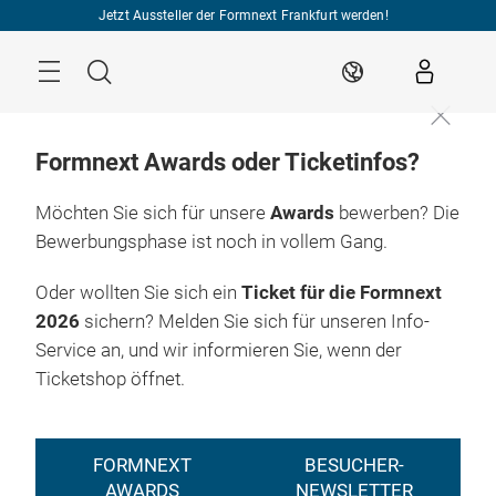
Überspringen
Jetzt Aussteller der Formnext Frankfurt werden!
Menü
Suche
DE
Formnext Awards oder Ticketinfos?
Möchten Sie sich für unsere
Awards
bewerben? Die
Bewerbungsphase ist noch in vollem Gang.
Oder wollten Sie sich ein
Ticket für die Formnext
2026
sichern? Melden Sie sich für unseren Info-
Service an, und wir informieren Sie, wenn der
Ticketshop öffnet.
FORMNEXT
BESUCHER-
AWARDS
NEWSLETTER