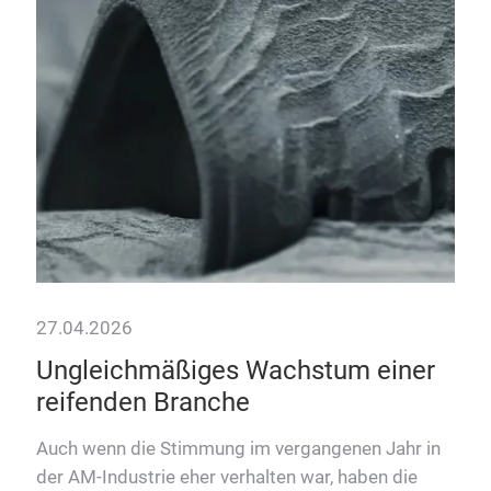
bo
Die
im i
Wac
27.04.2026
Ungleichmäßiges Wachstum einer
reifenden Branche
Auch wenn die Stimmung im vergangenen Jahr in
nd
der AM-Industrie eher verhalten war, haben die