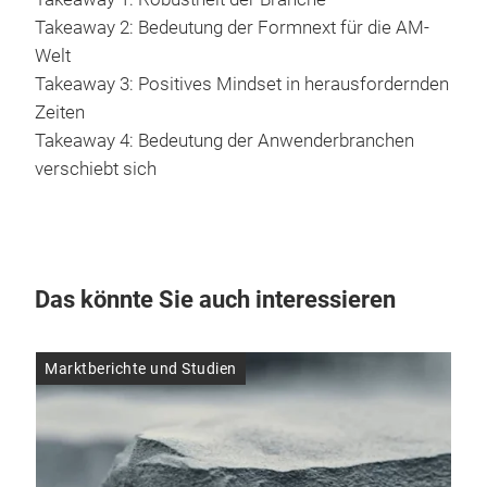
Takeaway 2: Bedeutung der Formnext für die AM-
Welt
Takeaway 3: Positives Mindset in herausfordernden
Zeiten
Takeaway 4: Bedeutung der Anwenderbranchen
verschiebt sich
Das könnte Sie auch interessieren
Marktberichte und Studien
Mar
23.
In
si