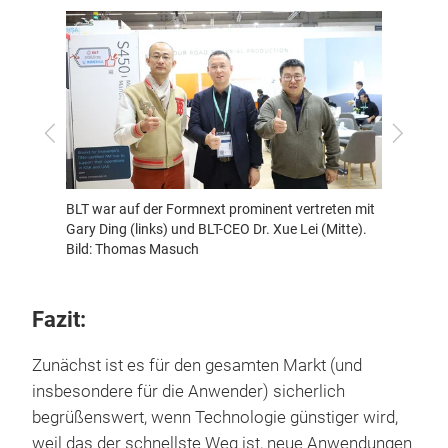
Million
Schnel
Zurück
Vor
irbus
BLT war auf der Formnext prominent vertreten mit
Gary Ding (links) und BLT-CEO Dr. Xue Lei (Mitte).
Bild: Thomas Masuch
Fazit:
Zunächst ist es für den gesamten Markt (und
insbesondere für die Anwender) sicherlich
begrüßenswert, wenn Technologie günstiger wird,
weil das der schnellste Weg ist, neue Anwendungen