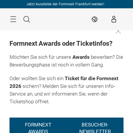
Überspringen
Jetzt Aussteller der Formnext Frankfurt werden!
Menü
Suche
DE
Formnext Awards oder Ticketinfos?
Möchten Sie sich für unsere
Awards
bewerben? Die
Bewerbungsphase ist noch in vollem Gang.
Oder wollten Sie sich ein
Ticket für die Formnext
2026
sichern? Melden Sie sich für unseren Info-
Service an, und wir informieren Sie, wenn der
Ticketshop öffnet.
FORMNEXT
BESUCHER-
AWARDS
NEWSLETTER