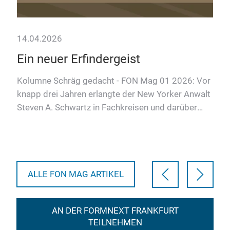
14.04.2026
12.
Ein neuer Erfindergeist
Ha
Kolumne Schräg gedacht - FON Mag 01 2026: Vor
Edi
knapp drei Jahren erlangte der New Yorker Anwalt
Zah
Steven A. Schwartz in Fachkreisen und darüber
unse
n Sun
hinaus einige unfr…
deut
ALLE FON MAG ARTIKEL
AN DER FORMNEXT FRANKFURT
TEILNEHMEN