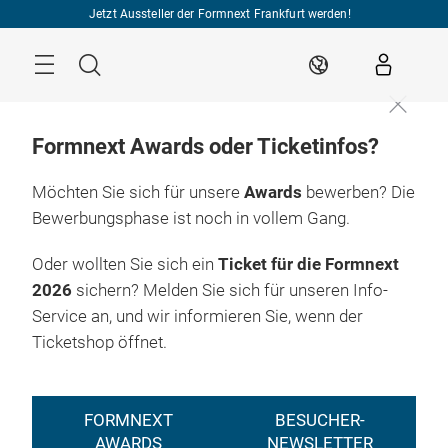
Überspringen
Jetzt Aussteller der Formnext Frankfurt werden!
Menü
Suche
DE
Formnext Awards oder Ticketinfos?
Möchten Sie sich für unsere
Awards
bewerben? Die
Bewerbungsphase ist noch in vollem Gang.
Oder wollten Sie sich ein
Ticket für die Formnext
2026
sichern? Melden Sie sich für unseren Info-
Service an, und wir informieren Sie, wenn der
Ticketshop öffnet.
FORMNEXT
BESUCHER-
AWARDS
NEWSLETTER