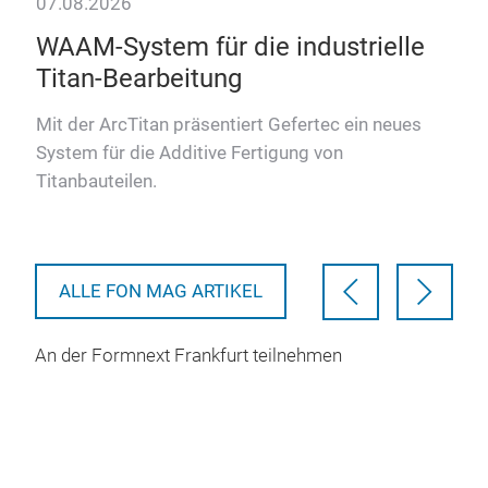
07.08.2026
28.
WAAM-System für die industrielle
Ul
Titan-Bearbeitung
kon
e
mi
b’s
Mit der ArcTitan präsentiert Gefertec ein neues
r
System für die Additive Fertigung von
Mit 
Titanbauteilen.
schn
kont
Ver
ALLE FON MAG ARTIKEL
An der Formnext Frankfurt teilnehmen