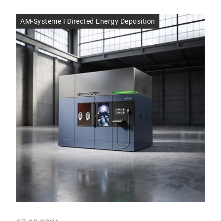
AM-Systeme I Directed Energy Deposition
AM-