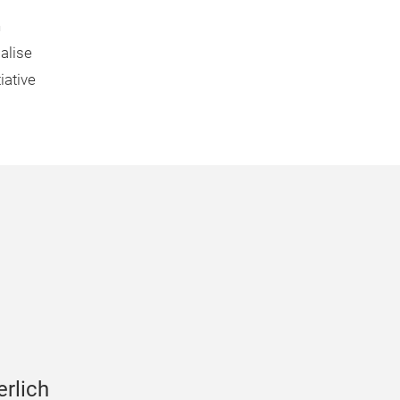
n
alise
iative
erlich