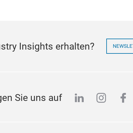
try Insights erhalten?
NEWSLE
linkedin
instag
fa
gen Sie uns auf