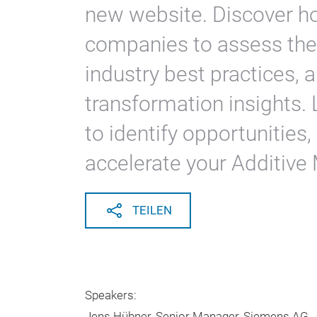
new website. Discover h
companies to assess their
industry best practices, 
transformation insights. 
to identify opportunitie
accelerate your Additive
TEILEN
Speakers:
Jens Hübner, Senior Manager, Siemens AG