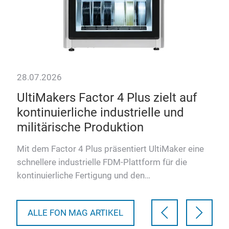
28.07.2026
28.
UltiMakers Factor 4 Plus zielt auf
Ke
kontinuierliche industrielle und
an
militärische Produktion
Der 
dem 
Mit dem Factor 4 Plus präsentiert UltiMaker eine
ein
schnellere industrielle FDM-Plattform für die
Fer
kontinuierliche Fertigung und den
Verteidigungssektor. Das Syste…
ALLE FON MAG ARTIKEL