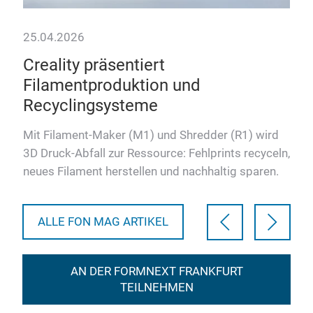
25.04.2026
03.
Creality präsentiert
Ne
Filamentproduktion und
ve
Recyclingsysteme
En
seON
ie
Mit Filament-Maker (M1) und Shredder (R1) wird
Das 
3D Druck-Abfall zur Ressource: Fehlprints recyceln,
oftm
neues Filament herstellen und nachhaltig sparen.
Pro
Bau
ALLE FON MAG ARTIKEL
AN DER FORMNEXT FRANKFURT
TEILNEHMEN