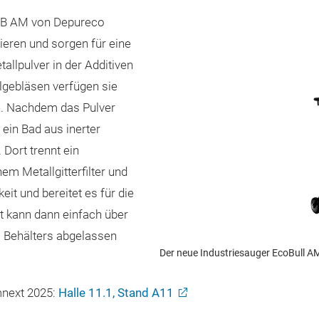
 TB AM von Depureco
ieren und sorgen für eine
tallpulver in der Additiven
algebläsen verfügen sie
e. Nachdem das Pulver
ein Bad aus inerter
 Dort trennt ein
em Metallgitterfilter und
eit und bereitet es für die
it kann dann einfach über
 Behälters abgelassen
Der neue Industriesauger EcoBull A
mnext 2025:
Halle 11.1, Stand A11