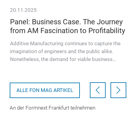
20.11.2025
07.
Panel: Business Case. The Journey
Zw
from AM Fascination to Profitability
ge
Dr
Additive Manufacturing continues to capture the
imagination of engineers and the public alike.
ery
Ein
Nonetheless, the demand for viable business
ver
models and demonstra…
 in
Tech
Bed
ALLE FON MAG ARTIKEL
An der Formnext Frankfurt teilnehmen