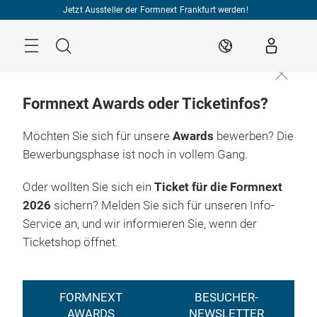
Überspringen
Jetzt Aussteller der Formnext Frankfurt werden!
Menü
Suche
DE
Formnext Awards oder Ticketinfos?
Möchten Sie sich für unsere
Awards
bewerben? Die
Bewerbungsphase ist noch in vollem Gang.
Oder wollten Sie sich ein
Ticket für die Formnext
2026
sichern? Melden Sie sich für unseren Info-
Service an, und wir informieren Sie, wenn der
Ticketshop öffnet.
FORMNEXT
BESUCHER-
AWARDS
NEWSLETTER