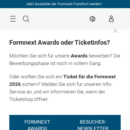
Überspringen
Jetzt Aussteller der Formnext Frankfurt werden!
Menü
Suche
DE
Formnext Awards oder Ticketinfos?
Möchten Sie sich für unsere
Awards
bewerben? Die
Bewerbungsphase ist noch in vollem Gang.
Oder wollten Sie sich ein
Ticket für die Formnext
2026
sichern? Melden Sie sich für unseren Info-
Service an, und wir informieren Sie, wenn der
Ticketshop öffnet.
FORMNEXT
BESUCHER-
AWARDS
NEWSLETTER