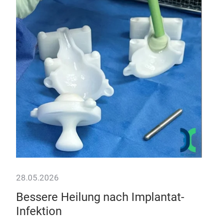
„P
Mit 
unt
Addi
gez
28.05.2026
ng
Bessere Heilung nach Implantat-
Infektion