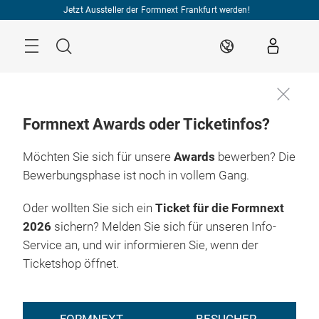
Überspringen
Jetzt Aussteller der Formnext Frankfurt werden!
Menü
Suche
DE
Formnext Awards oder Ticketinfos?
Möchten Sie sich für unsere
Awards
bewerben? Die
EXPO & 
INDUSTRY 
RY EVENTS
CONVENTION
INSIGHTS
INDUSTRY EVEN
Bewerbungsphase ist noch in vollem Gang.
HUB FÜR
Oder wollten Sie sich ein
Ticket für die Formnext
ADDITIVE
2026
sichern? Melden Sie sich für unseren Info-
Service an, und wir informieren Sie, wenn der
MANUFACTURING
Ticketshop öffnet.