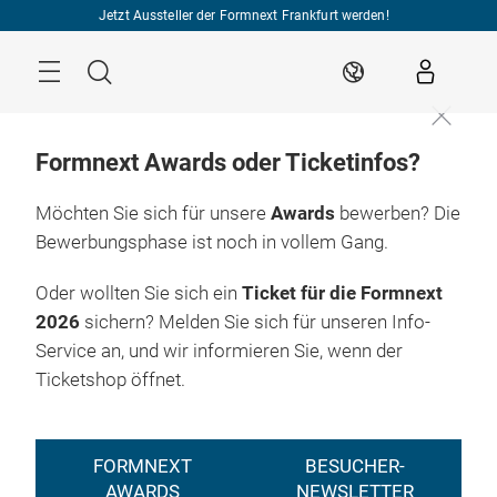
Überspringen
Jetzt Aussteller der Formnext Frankfurt werden!
Menü
Suche
DE
Formnext Awards oder Ticketinfos?
Möchten Sie sich für unsere
Awards
bewerben? Die
Bewerbungsphase ist noch in vollem Gang.
Oder wollten Sie sich ein
Ticket für die Formnext
2026
sichern? Melden Sie sich für unseren Info-
Service an, und wir informieren Sie, wenn der
Ticketshop öffnet.
FORMNEXT
BESUCHER-
AWARDS
NEWSLETTER