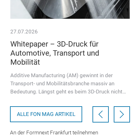
27.07.2026
07.
Whitepaper – 3D-Druck für
Th
Automotive, Transport und
Tr
Mobilität
 vor
Das
 hat
Tech
Additive Manufacturing (AM) gewinnt in der
Anw
Transport- und Mobilitätsbranche massiv an
in d
Bedeutung. Längst geht es beim 3D-Druck nicht
mehr nur um Prototypenerste…
ALLE FON MAG ARTIKEL
An der Formnext Frankfurt teilnehmen