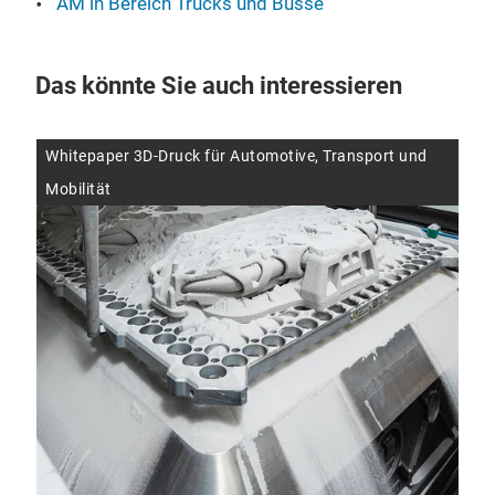
AM in Bereich Trucks und Busse
Das könnte Sie auch interessieren
Whitepaper 3D-Druck für Automotive, Transport und
Aut
Mobilität