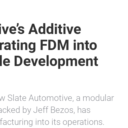
ve’s Additive
rating FDM into
le Development
ow Slate Automotive, a modular
backed by Jeff Bezos, has
acturing into its operations.