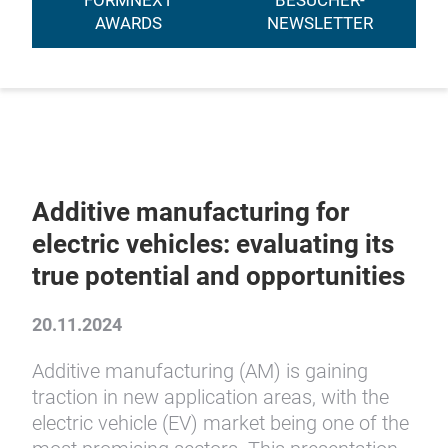
FORMNEXT
BESUCHER-
AWARDS
NEWSLETTER
Additive manufacturing for
electric vehicles: evaluating its
true potential and opportunities
20.11.2024
Additive manufacturing (AM) is gaining
traction in new application areas, with the
electric vehicle (EV) market being one of the