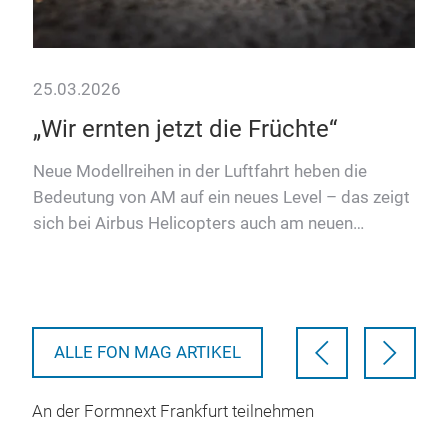
25.03.2026
24.
n
„Wir ernten jetzt die Früchte“
Wi
Ke
Neue Modellreihen in der Luftfahrt heben die
Bedeutung von AM auf ein neues Level – das zeigt
Bei 
sich bei Airbus Helicopters auch am neuen
16
geh
Hubschrauber H140.
ged
Roll
ALLE FON MAG ARTIKEL
An der Formnext Frankfurt teilnehmen