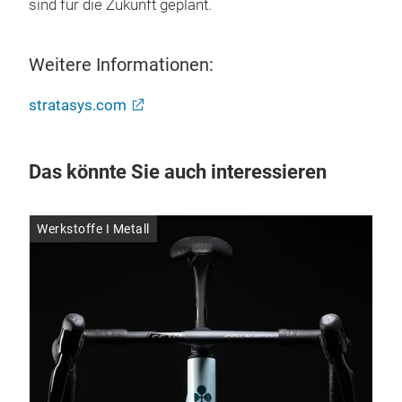
sind für die Zukunft geplant.
Weitere Informationen:
stratasys.com
Das könnte Sie auch interessieren
Werkstoffe I Metall
Wer