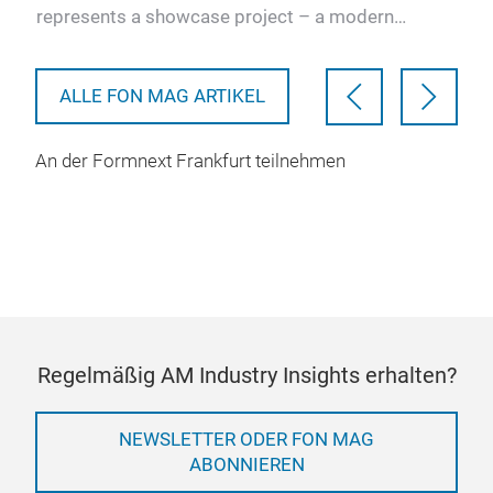
represents a showcase project – a modern
neue
interpretation of what th…
ALLE FON MAG ARTIKEL
An der Formnext Frankfurt teilnehmen
Regelmäßig AM Industry Insights erhalten?
NEWSLETTER ODER FON MAG
ABONNIEREN