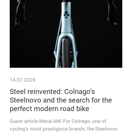
14.07.2026
25.
Steel reinvented: Colnago’s
Cre
Steelnovo and the search for the
Fi
perfect modern road bike
Re
en
Guest article Metal AM: For Colnago, one of
Mit
 und
cycling’s most prestigious brands, the Steelnovo
3D D