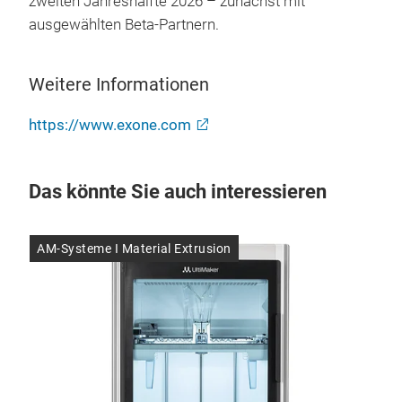
zweiten Jahreshälfte 2026 – zunächst mit
ausgewählten Beta-Partnern.
Weitere Informationen
https://www.exone.com
Das könnte Sie auch interessieren
t
AM-Systeme I Material Extrusion
AM-