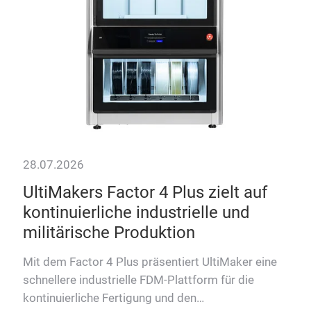
28.07.2026
28.
UltiMakers Factor 4 Plus zielt auf
Ke
kontinuierliche industrielle und
an
militärische Produktion
Der 
dem 
und
Mit dem Factor 4 Plus präsentiert UltiMaker eine
ein
en –
schnellere industrielle FDM-Plattform für die
Fer
kontinuierliche Fertigung und den