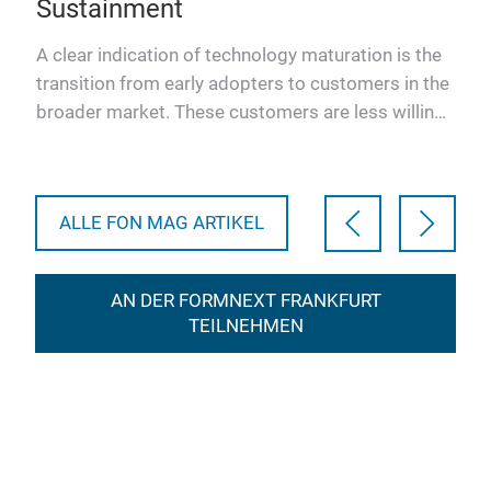
Sustainment
De
g
op
A clear indication of technology maturation is the
transition from early adopters to customers in the
Addi
broader market. These customers are less willing
nich
to take …
acr
bec
ALLE FON MAG ARTIKEL
AN DER FORMNEXT FRANKFURT
TEILNEHMEN