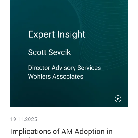
19.11.2025
19.
ung
Implications of AM Adoption in
Pa