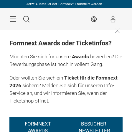
Überspringen
Jetzt Aussteller der Formnext Frankfurt werden!
Menü
Suche
DE
Formnext Awards oder Ticketinfos?
Möchten Sie sich für unsere
Awards
bewerben? Die
Bewerbungsphase ist noch in vollem Gang.
Oder wollten Sie sich ein
Ticket für die Formnext
2026
sichern? Melden Sie sich für unseren Info-
Service an, und wir informieren Sie, wenn der
Ticketshop öffnet.
FORMNEXT
BESUCHER-
AWARDS
NEWSLETTER