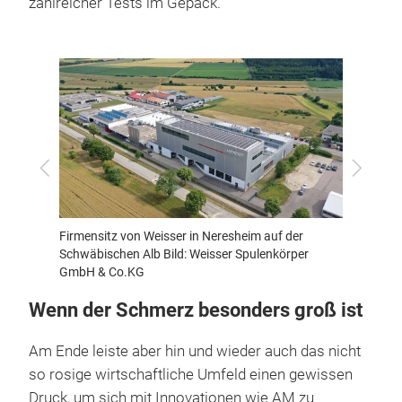
zahlreicher Tests im Gepäck.
Zurück
Vor
 Nico
Firmensitz von Weisser in Neresheim auf der
Geschäf
Schwäbischen Alb Bild: Weisser Spulenkörper
Pudima
GmbH & Co.KG
Wenn der Schmerz besonders groß ist
Am Ende leiste aber hin und wieder auch das nicht
so rosige wirtschaftliche Umfeld einen gewissen
Druck, um sich mit Innovationen wie AM zu