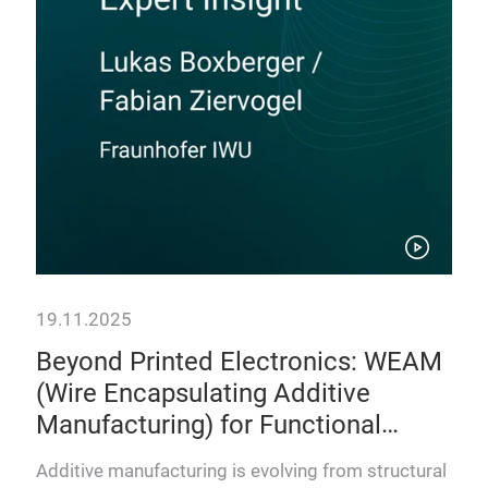
19.11.2025
18.
Beyond Printed Electronics: WEAM
Fr
(Wire Encapsulating Additive
Pr
Manufacturing) for Functional
In
Integration, Lightweight Design, and
Ad
Additive manufacturing is evolving from structural