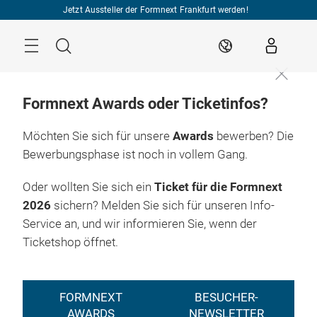
Überspringen
Jetzt Aussteller der Formnext Frankfurt werden!
Menü
Suche
DE
Formnext Awards oder Ticketinfos?
Möchten Sie sich für unsere
Awards
bewerben? Die
Bewerbungsphase ist noch in vollem Gang.
Oder wollten Sie sich ein
Ticket für die Formnext
2026
sichern? Melden Sie sich für unseren Info-
Service an, und wir informieren Sie, wenn der
Ticketshop öffnet.
FORMNEXT
BESUCHER-
AWARDS
NEWSLETTER