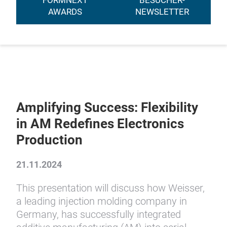
FORMNEXT
BESUCHER-
AWARDS
NEWSLETTER
Amplifying Success: Flexibility
in AM Redefines Electronics
Production
21.11.2024
This presentation will discuss how Weisser,
a leading injection molding company in
Germany, has successfully integrated