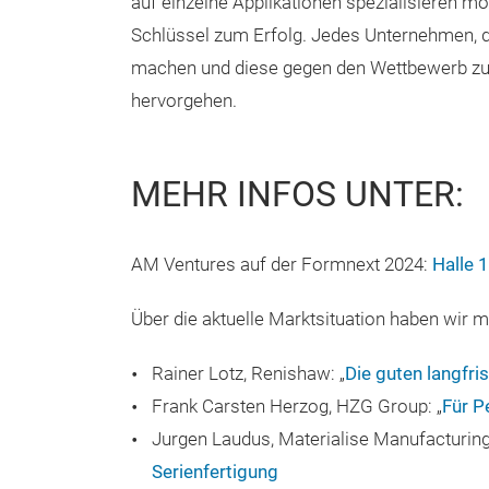
auf einzelne Applikationen spezialisieren mö
Schlüssel zum Erfolg. Jedes Unternehmen, da
machen und diese gegen den Wettbewerb zu v
hervorgehen.
MEHR INFOS UNTER:
AM Ventures auf der Formnext 2024:
Halle 
Über die aktuelle Marktsituation haben wir 
Rainer Lotz, Renishaw: „
Die guten langfri
Frank Carsten Herzog, HZG Group: „
Für P
Jurgen Laudus, Materialise Manufacturin
Serienfertigung