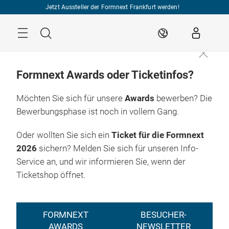
Überspringen
Jetzt Aussteller der Formnext Frankfurt werden!
Menü
Suche
DE
Formnext Awards oder Ticketinfos?
Möchten Sie sich für unsere
Awards
bewerben? Die
Bewerbungsphase ist noch in vollem Gang.
Oder wollten Sie sich ein
Ticket für die Formnext
2026
sichern? Melden Sie sich für unseren Info-
Service an, und wir informieren Sie, wenn der
Ticketshop öffnet.
FORMNEXT
BESUCHER-
AWARDS
NEWSLETTER