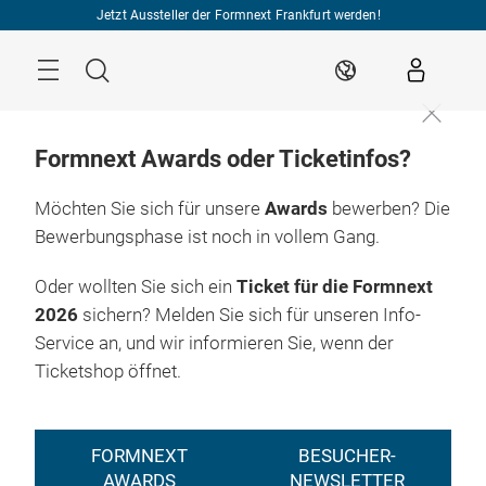
Überspringen
Jetzt Aussteller der Formnext Frankfurt werden!
Menü
Suche
DE
Formnext Awards oder Ticketinfos?
Möchten Sie sich für unsere
Awards
bewerben? Die
Bewerbungsphase ist noch in vollem Gang.
Oder wollten Sie sich ein
Ticket für die Formnext
2026
sichern? Melden Sie sich für unseren Info-
Service an, und wir informieren Sie, wenn der
Ticketshop öffnet.
FORMNEXT
BESUCHER-
AWARDS
NEWSLETTER