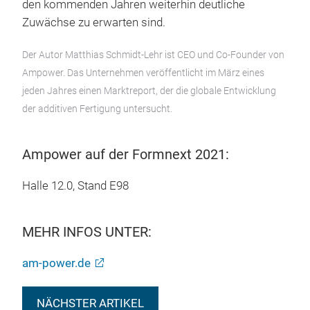
den kommenden Jahren weiterhin deutliche
Zuwächse zu erwarten sind.
Der Autor Matthias Schmidt-Lehr ist CEO und Co-Founder von
Ampower. Das Unternehmen veröffentlicht im März eines
jeden Jahres einen Marktreport, der die globale Entwicklung
der additiven Fertigung untersucht.
Ampower auf der Formnext 2021:
Halle 12.0, Stand E98
MEHR INFOS UNTER:
am-power.de
NÄCHSTER ARTIKEL