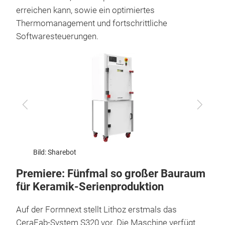
erreichen kann, sowie ein optimiertes
Thermomanagement und fortschrittliche
Softwaresteuerungen.
Zurück
Vor
Bild: Sharebot
Bild: S
Premiere: Fünfmal so großer Bauraum
für Keramik-Serienproduktion
Auf der Formnext stellt Lithoz erstmals das
CeraFab-System S320 vor. Die Maschine verfügt