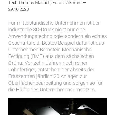
Text: Thomas Masuch; Fotos: Zikomm —
29.10.2020
Für mittelständische Unternehmen ist der
industrielle 3D-Druck nicht nur eine
Anwendungstechnologie, sondern ein echtes
Geschäftsfeld. Bestes Beispiel dafür ist das
Unternehmen Bernstein Mechanische
Fertigung (BMF) aus dem sächsischen
Grüna. Vor zehn Jahren noch reiner
Lohnfertiger, entstehen hier abseits der
Fräszentren jährlich 20 Anlagen zur
Oberflächenbearbeitung und sorgen so für
die Hälfte des Unternehmensumsatzes.