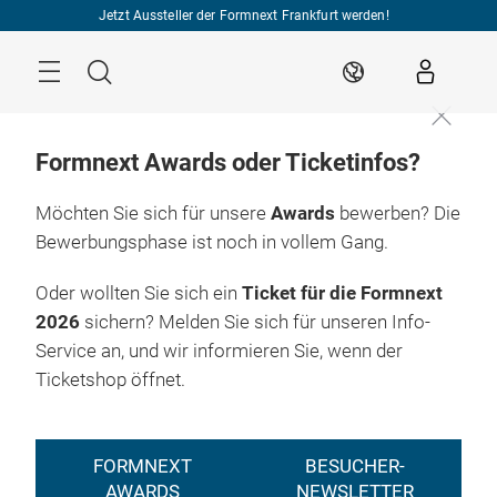
Überspringen
Jetzt Aussteller der Formnext Frankfurt werden!
Menü
Suche
DE
Formnext Awards oder Ticketinfos?
Möchten Sie sich für unsere
Awards
bewerben? Die
Bewerbungsphase ist noch in vollem Gang.
Oder wollten Sie sich ein
Ticket für die Formnext
2026
sichern? Melden Sie sich für unseren Info-
Service an, und wir informieren Sie, wenn der
Ticketshop öffnet.
FORMNEXT
BESUCHER-
AWARDS
NEWSLETTER