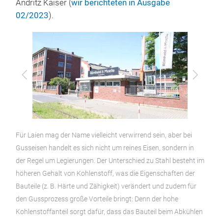
Andritz Kaiser (
wir berichteten in Ausgabe
02/2023
).
Zurück
Vor
Für Laien mag der Name vielleicht verwirrend sein, aber bei
Gusseisen handelt es sich nicht um reines Eisen, sondern in
der Regel um Legierungen. Der Unterschied zu Stahl besteht im
höheren Gehalt von Kohlenstoff, was die Eigenschaften der
Bauteile (z. B. Härte und Zähigkeit) verändert und zudem für
den Gussprozess große Vorteile bringt: Denn der hohe
Kohlenstoffanteil sorgt dafür, dass das Bauteil beim Abkühlen