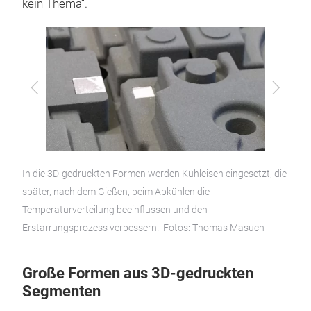
kein Thema“.
Zurück
Vor
In die 3D-gedruckten Formen werden Kühleisen eingesetzt, die
später, nach dem Gießen, beim Abkühlen die
Temperaturverteilung beeinflussen und den
Erstarrungsprozess verbessern. Fotos: Thomas Masuch
Große Formen aus 3D-gedruckten
Segmenten