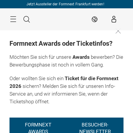
Überspringen
Jetzt Aussteller der Formnext Frankfurt werden!
Menü
Suche
DE
Formnext Awards oder Ticketinfos?
Möchten Sie sich für unsere
Awards
bewerben? Die
Bewerbungsphase ist noch in vollem Gang.
Oder wollten Sie sich ein
Ticket für die Formnext
2026
sichern? Melden Sie sich für unseren Info-
Service an, und wir informieren Sie, wenn der
Ticketshop öffnet.
FORMNEXT
BESUCHER-
AWARDS
NEWSLETTER