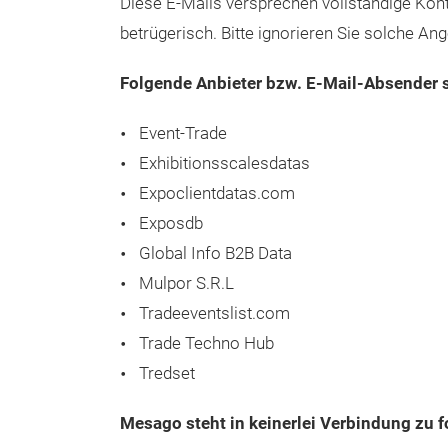
Diese E-Mails versprechen vollständige Kont
betrügerisch. Bitte ignorieren Sie solche An
Folgende Anbieter bzw. E-Mail-Absender 
Event-Trade
Exhibitionsscalesdatas
Expoclientdatas.com
Exposdb
Global Info B2B Data
Mulpor S.R.L
Tradeeventslist.com
Trade Techno Hub
Tredset
Mesago steht in keinerlei Verbindung zu 