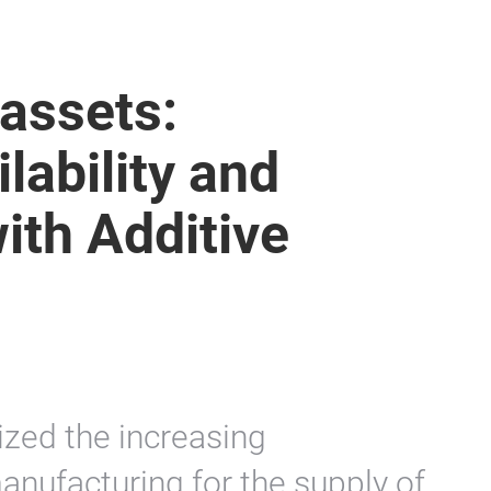
 assets:
lability and
ith Additive
g
zed the increasing
anufacturing for the supply of