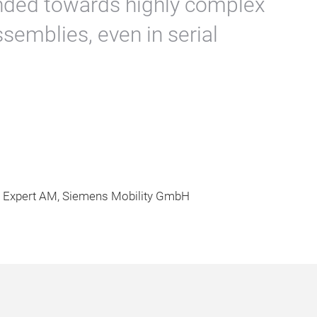
nded towards highly complex
emblies, even in serial
y Expert AM, Siemens Mobility GmbH