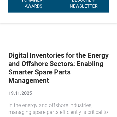
FORMNEXT
BESUCHER-
AWARDS
NEWSLETTER
Digital Inventories for the Energy
and Offshore Sectors: Enabling
Smarter Spare Parts
Management
19.11.2025
In the energy and offshore industries,
managing spare parts efficiently is critical to