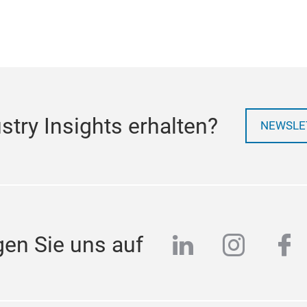
try Insights erhalten?
NEWSLE
linkedin
instag
fa
gen Sie uns auf