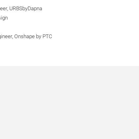
ineer, URBSbyDapna
sign
gineer, Onshape by PTC