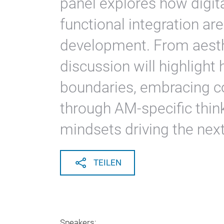
panel explores how digita
functional integration ar
development. From aesth
discussion will highligh
boundaries, embracing c
through AM-specific thin
mindsets driving the next
TEILEN
Speakers: