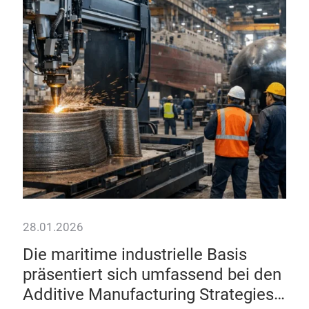
Hy
Re
Ae
The 
into
mere
dem
28.01.2026
Die maritime industrielle Basis
präsentiert sich umfassend bei den
e
Additive Manufacturing Strategies