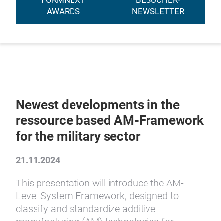
FORMNEXT
BESUCHER-
AWARDS
NEWSLETTER
Newest developments in the
ressource based AM-Framework
for the military sector
21.11.2024
This presentation will introduce the AM-
Level System Framework, designed to
classify and standardize additive