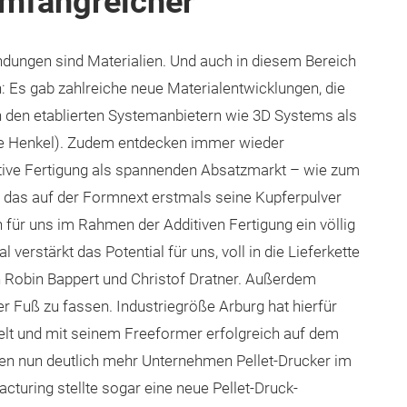
umfangreicher
ndungen sind Materialien. Und auch in diesem Bereich
: Es gab zahlreiche neue Materialentwicklungen, die
n den etablierten Systemanbietern wie 3D Systems als
wie Henkel). Zudem entdecken immer wieder
dditive Fertigung als spannenden Absatzmarkt – wie zum
 das auf der Formnext erstmals seine Kupferpulver
h für uns im Rahmen der Additiven Fertigung ein völlig
verstärkt das Potential für uns, voll in die Lieferkette
ich Robin Bappert und Christof Dratner. Außerdem
r Fuß zu fassen. Industriegröße Arburg hat hierfür
elt und mit seinem Freeformer erfolgreich auf dem
ten nun deutlich mehr Unternehmen Pellet-Drucker im
cturing stellte sogar eine neue Pellet-Druck-