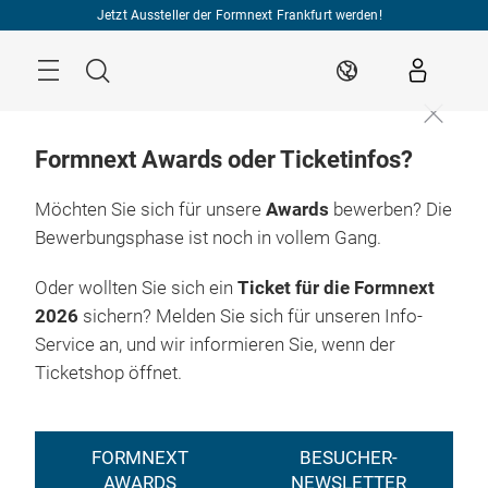
Überspringen
Jetzt Aussteller der Formnext Frankfurt werden!
Menü
Suche
DE
Formnext Awards oder Ticketinfos?
Möchten Sie sich für unsere
Awards
bewerben? Die
Bewerbungsphase ist noch in vollem Gang.
Oder wollten Sie sich ein
Ticket für die Formnext
2026
sichern? Melden Sie sich für unseren Info-
Service an, und wir informieren Sie, wenn der
Ticketshop öffnet.
FORMNEXT
BESUCHER-
AWARDS
NEWSLETTER