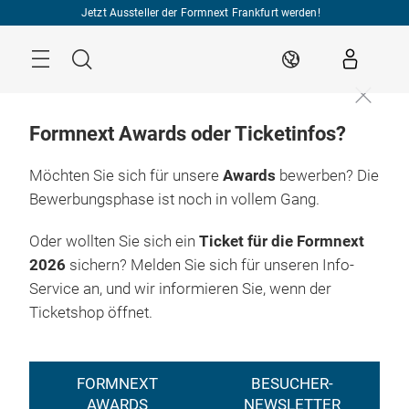
Überspringen
Jetzt Aussteller der Formnext Frankfurt werden!
Menü
Suche
DE
Formnext Awards oder Ticketinfos?
Möchten Sie sich für unsere
Awards
bewerben? Die
Bewerbungsphase ist noch in vollem Gang.
Oder wollten Sie sich ein
Ticket für die Formnext
2026
sichern? Melden Sie sich für unseren Info-
Service an, und wir informieren Sie, wenn der
Ticketshop öffnet.
FORMNEXT
BESUCHER-
AWARDS
NEWSLETTER