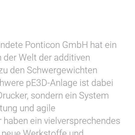
ründete Ponticon GmbH hat ein
 der Welt der additiven
t zu den Schwergewichten
chwere pE3D-Anlage ist dabei
-Drucker, sondern ein System
tung und agile
r haben ein vielversprechendes
m neue Werkstoffe und