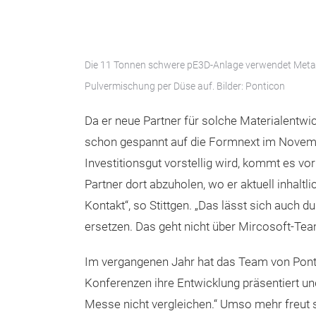
Die 11 Tonnen schwere pE3D-Anlage verwendet Metallp
Pulvermischung per Düse auf. Bilder: Ponticon
Da er neue Partner für solche Materialentwi
schon gespannt auf die Formnext im Novem
Investitionsgut vorstellig wird, kommt es vo
Partner dort abzuholen, wo er aktuell inhaltl
Kontakt“, so Stittgen. „Das lässt sich auch 
ersetzen. Das geht nicht über Mircosoft-Tea
Im vergangenen Jahr hat das Team von Ponti
Konferenzen ihre Entwicklung präsentiert un
Messe nicht vergleichen.“ Umso mehr freut s