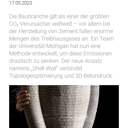
17.05.2023
Die Baubranche gilt als einer der größten
CO
-Verursacher weltweit – vor allem bei
2
der Herstellung von Zement fallen enorme
Mengen des Treibhausgases an. Ein Team
der Universität Michigan hat nun eine
Methode entwickelt, um diese Emissionen
drastisch zu senken. Der neue Ansatz
namens „Shell Wall“ verbindet
Topologieoptimierung und 3D-Betondruck.