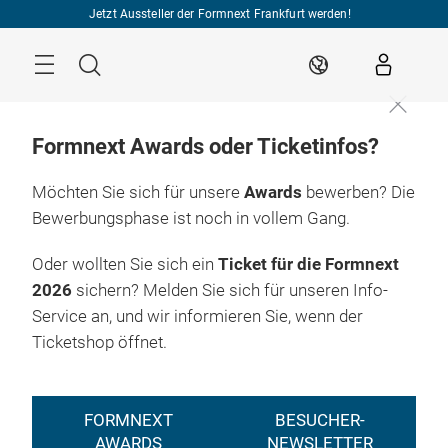
Überspringen
Jetzt Aussteller der Formnext Frankfurt werden!
Menü
Suche
DE
Formnext Awards oder Ticketinfos?
Möchten Sie sich für unsere
Awards
bewerben? Die
Bewerbungsphase ist noch in vollem Gang.
Oder wollten Sie sich ein
Ticket für die Formnext
2026
sichern? Melden Sie sich für unseren Info-
Service an, und wir informieren Sie, wenn der
Ticketshop öffnet.
FORMNEXT
BESUCHER-
AWARDS
NEWSLETTER