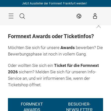
Überspringen
Jetzt Aussteller der Formnext Frankfurt werden!
Menü
Suche
DE
Formnext Awards oder Ticketinfos?
Möchten Sie sich für unsere
Awards
bewerben? Die
Bewerbungsphase ist noch in vollem Gang.
Oder wollten Sie sich ein
Ticket für die Formnext
2026
sichern? Melden Sie sich für unseren Info-
Service an, und wir informieren Sie, wenn der
Ticketshop öffnet.
FORMNEXT
BESUCHER-
AWARDS
NEWSLETTER