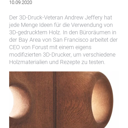
10.09.2020
Der 3D-Druck-Veteran Andrew Jeffery hat
jede Menge Ideen für die Verwendung von
3D-gedrucktem Holz. In den Büroräumen in
der Bay Area von San Francisco arbeitet der
CEO von Forust mit einem eigens
modifizierten 3D-Drucker, um verschiedene
Holzmaterialien und Rezepte zu testen.