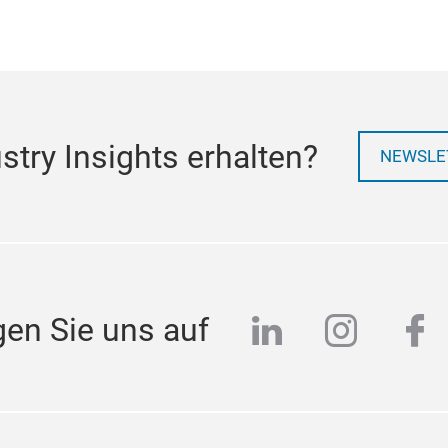
try Insights erhalten?
NEWSLE
linkedin
instag
fa
gen Sie uns auf