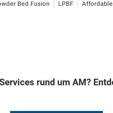
owder Bed Fusion
LPBF
Affordabl
g
Services rund um AM? Entd