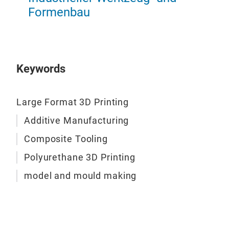
Vort
Hoh
Formenbau
Kurz
Ger
Entw
Eng
Entw
Eine
Keywords
bere
unte
Large Format 3D Printing
Ent
Grun
Additive Manufacturing
Mit 
3D-
Composite Tooling
wir 
Rev
Polyurethane 3D Printing
hoc
CAD
Eng
Baut
model and mould making
opti
Fer
Uns
Mat
Wir 
Mac
ent
Unte