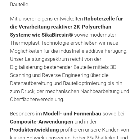
maß
Bauteile.
Baut
Entw
Mit unserer eigens entwickelten
Roboterzelle für
von 
Ber
die Verarbeitung reaktiver 2K-Polyurethan-
und 
CAD
Systeme wie SikaBiresin®
sowie modernster
Komp
Baut
Thermoplast-Technologie erschließen wir neue
Neb
Gro
Möglichkeiten für die industrielle additive Fertigung.
Ther
Mec
Unser Leistungsspektrum reicht von der
Poly
CNC
Digitalisierung bestehender Bauteile mittels 3D-
Typ
habe
Obe
Scanning und Reverse Engineering über die
Pro
Fert
Qual
Datenaufbereitung und Bauteiloptimierung bis hin
Des
Vera
zum Druck, der mechanischen Nachbearbeitung und
Funk
neue
Oberflächenveredelung.
Vor
Fert
Klei
Besonders im
Modell- und Formenbau
sowie bei
umf
Prod
Composite-Anwendungen
und in der
Wer
Ihre
Produktentwicklung
profitieren unsere Kunden von
Entw
Mit 
kurzen Entwicklungszeiten, hoher Maßhaltigkeit und