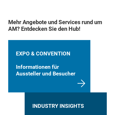
indi
jew
Vort
Mehr Angebote und Services rund um
Digi
AM? Entdecken Sie den Hub!
Sch
Opti
Wen
Alle
EXPO & CONVENTION
Übe
Informationen für
Aussteller und Besucher
INDUSTRY INSIGHTS