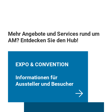
acqu
Kund
Ihre
könn
Wun
As a
Sie 
Sie
prin
Sie 
Jel
to r
und
Lief
Mehr Angebote und Services rund um
take
AM? Entdecken Sie den Hub!
Fall
on p
Druc
The 
mit 
plat
Vide
Jell
EXPO & CONVENTION
erle
are 
Ihne
Umfa
Informationen für
Dru
Aussteller und Besucher
Supp
Frag
Anw
Unte
Verk