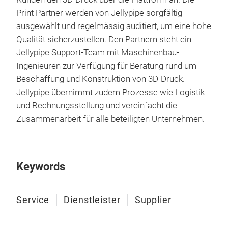
Addi
Print Partner werden von Jellypipe sorgfältig
werd
ausgewählt und regelmässig auditiert, um eine hohe
Qualität sicherzustellen. Den Partnern steht ein
Biet
Jellypipe Support-Team mit Maschinenbau-
addi
Ingenieuren zur Verfügung für Beratung rund um
Gesc
Beschaffung und Konstruktion von 3D-Druck.
Baue
Jellypipe übernimmt zudem Prozesse wie Logistik
Sie 
So f
und Rechnungsstellung und vereinfacht die
unte
erha
Zusammenarbeit für alle beteiligten Unternehmen.
pers
Ihre
Jell
Keywords
Ihre
Mate
Ihre
Service
Dienstleister
Supplier
Pri
hoch
Util
Ihre
und 