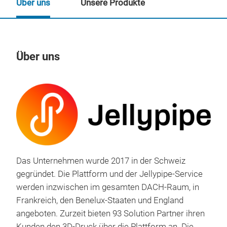
Über uns
Unsere Produkte
Über uns
Un
Das Unternehmen wurde 2017 in der Schweiz
gegründet. Die Plattform und der Jellypipe-Service
werden inzwischen im gesamten DACH-Raum, in
Frankreich, den Benelux-Staaten und England
Sol
angeboten. Zurzeit bieten 93 Solution Partner ihren
Kunden den 3D-Druck über die Plattform an. Die